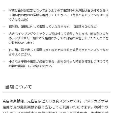
写真は白背景指定となっておりますので撮影時のお洋服は白以外でなるべ
く濃い目の色のお洋服を着用してください。（背景と肩のラインをはっき
りさせるため）
撮影時、眼鏡は外して撮影していただきます。（眼鏡ＮＧのため）
大きなイヤリングやネックレス等は外して撮影いたします。紛失防止のた
め、アクセサリー類はご来店前に外してご自宅に保管していただくことを
お勧めいたします。
目、眉、耳を出して撮影しますのでその状態で満足できるヘアスタイルを
お考えください。
小さなお子様の撮影が必要な場合、余裕を持った時間を確保しますのでそ
の旨お電話にてご相談ください。
当店について
当店は東横線、元住吉駅近くの写真スタジオです。アメリカビザ申
請用写真の撮影実績多数で安心してご利用いただけます。横浜市の
日吉エリアや川崎市の武蔵小杉エリアからも徒歩圏内。東横線の菊