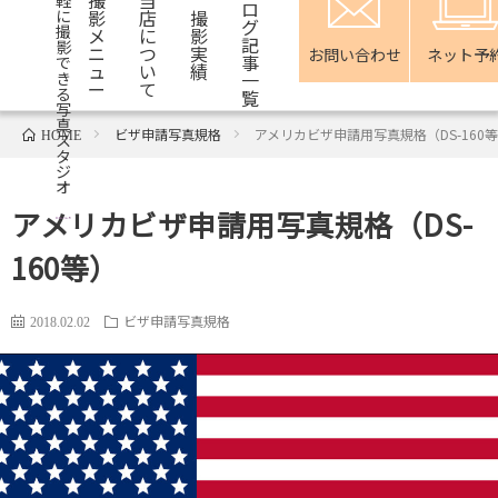
軽
ロ
影
店
撮
に
グ
撮
メ
に
影
記
影
ニ
つ
実
お問い合わせ
ネット予
事
で
ュ
い
績
一
き
ー
て
る
覧
写
真
ビザ申請写真規格
アメリカビザ申請用写真規格（DS-160
HOME
ス
タ
ジ
オ
アメリカビザ申請用写真規格（DS-
160等）
ビザ申請写真規格
2018.02.02