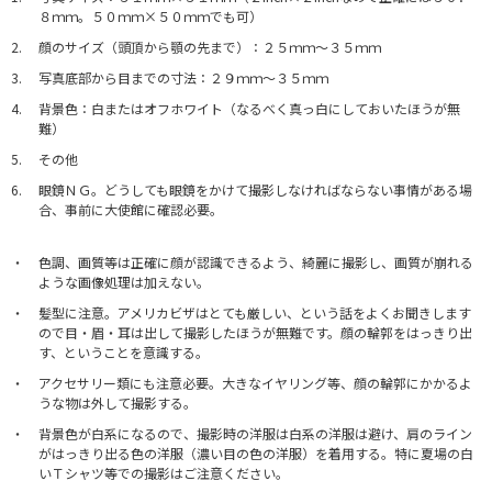
８ｍｍ。５０ｍｍ×５０ｍｍでも可）
顔のサイズ（頭頂から顎の先まで）：２５ｍｍ～３５ｍｍ
写真底部から目までの寸法：２９ｍｍ～３５ｍｍ
背景色：白またはオフホワイト（なるべく真っ白にしておいたほうが無
難）
その他
眼鏡ＮＧ。どうしても眼鏡をかけて撮影しなければならない事情がある場
合、事前に大使館に確認必要。
色調、画質等は正確に顔が認識できるよう、綺麗に撮影し、画質が崩れる
ような画像処理は加えない。
髪型に注意。アメリカビザはとても厳しい、という話をよくお聞きします
ので目・眉・耳は出して撮影したほうが無難です。顔の輪郭をはっきり出
す、ということを意識する。
アクセサリー類にも注意必要。大きなイヤリング等、顔の輪郭にかかるよ
うな物は外して撮影する。
背景色が白系になるので、撮影時の洋服は白系の洋服は避け、肩のライン
がはっきり出る色の洋服（濃い目の色の洋服）を着用する。特に夏場の白
いＴシャツ等での撮影はご注意ください。