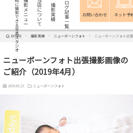
軽
ロ
影
店
撮
に
グ
撮
メ
に
影
記
影
ニ
つ
実
お問い合わせ
ネット予
事
で
ュ
い
績
一
き
ー
て
る
覧
写
真
撮影実績
ニューボーンフォト
ニューボーンフォト出張
HOME
ス
タ
ジ
オ
ニューボーンフォト出張撮影画像の
ご紹介（2019年4月）
ニューボーンフォト
2019.05.23