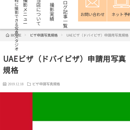
軽
ロ
影
店
撮
に
グ
撮
メ
に
影
記
影
ニ
つ
実
お問い合わせ
ネット予
事
で
ュ
い
績
一
き
ー
て
る
覧
写
真
ビザ申請写真規格
UAEビザ（ドバイビザ）申請用写真規格
HOME
ス
タ
ジ
オ
UAEビザ（ドバイビザ）申請用写真
規格
ビザ申請写真規格
2019.12.18