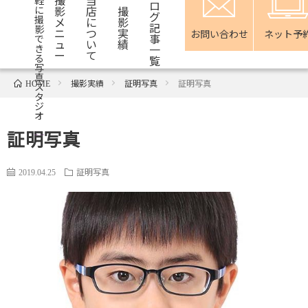
軽
ロ
影
店
撮
に
グ
撮
メ
に
影
記
影
ニ
つ
実
お問い合わせ
ネット予
事
で
ュ
い
績
一
き
ー
て
る
覧
写
真
撮影実績
証明写真
証明写真
HOME
ス
タ
ジ
オ
証明写真
証明写真
2019.04.25