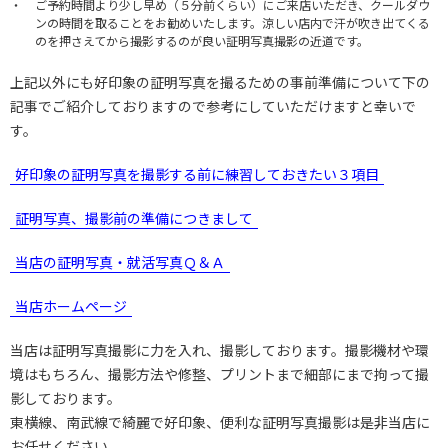
ご予約時間より少し早め（５分前くらい）にご来店いただき、クールダウ
ンの時間を取ることをお勧めいたします。涼しい店内で汗が吹き出てくる
のを押さえてから撮影するのが良い証明写真撮影の近道です。
上記以外にも好印象の証明写真を撮るための事前準備について下の
記事でご紹介しておりますので参考にしていただけますと幸いで
す。
好印象の証明写真を撮影する前に練習しておきたい３項目
証明写真、撮影前の準備につきまして
当店の証明写真・就活写真Ｑ＆Ａ
当店ホームページ
当店は証明写真撮影に力を入れ、撮影しております。撮影機材や環
境はもちろん、撮影方法や修整、プリントまで細部にまで拘って撮
影しております。
東横線、南武線で綺麗で好印象、便利な証明写真撮影は是非当店に
お任せください。