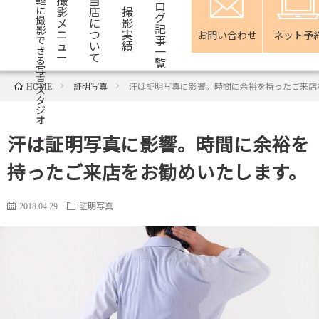
軽
ロ
影
店
撮
に
グ
撮
メ
に
影
記
影
ニ
つ
実
お問い合わせ
ネット予
事
で
ュ
い
績
一
き
ー
て
る
覧
写
真
証明写真
汗は証明写真に影響。時間に余裕を持ったご来店
HOME
ス
タ
ジ
オ
汗は証明写真に影響。時間に余裕を
持ったご来店をお勧めいたします。
証明写真
2018.04.29